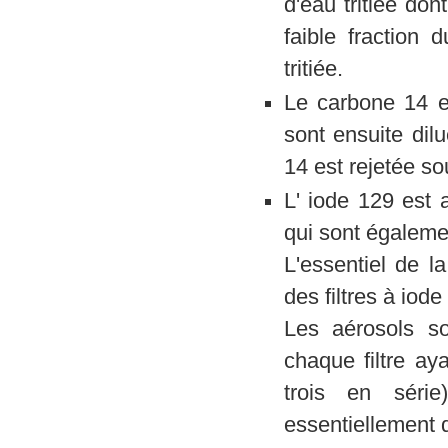
d'eau tritiée don
faible fraction
tritiée.
Le carbone 14 e
sont ensuite dil
14 est rejetée s
L' iode 129 est
qui sont égalemen
L'essentiel de l
des filtres à iod
Les aérosols so
chaque filtre ay
trois en série
essentiellement 