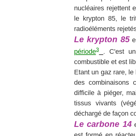
nucléaires rejettent 
le krypton 85, le tr
radioéléments rejetés
Le krypton 85
e
3
période
. C'est un
combustible et est li
Etant un gaz rare, le
des combinaisons c
difficile à piéger, ma
tissus vivants (vé
déchargé de façon co
Le carbone 14
e
est formé en réacteu