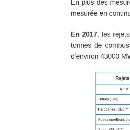
En plus des mesures
mesurée en contin
En 2017
, les reje
tonnes de combust
d'environ 43000 MW
Rejets
REJE
Tritium (TBq)
Halogènes (GBq)**
Autres émetteurs β e
Autres (TBq)****