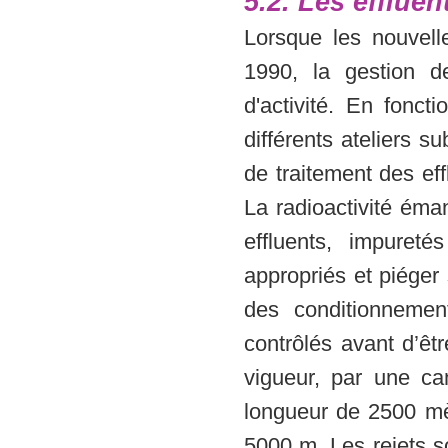
5.2. Les effluen
Lorsque les nouvel
1990, la gestion de
d'activité. En foncti
différents ateliers s
de traitement des eff
La radioactivité éma
effluents, impuret
appropriés et piége
des conditionnement
contrôlés avant d’êt
vigueur, par une can
longueur de 2500 mèt
5000 m. Les rejets s