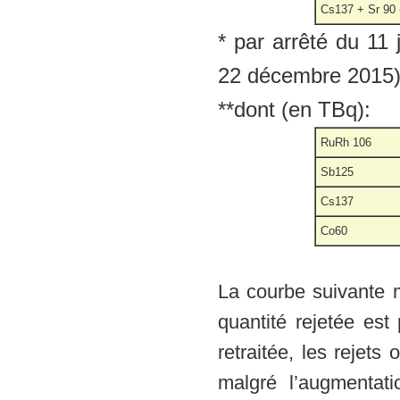
Cs137 + Sr 90 
* par arrêté du 11
22 décembre 2015
**dont (en TBq):
RuRh 106
Sb125
Cs137
Co60
La courbe suivante m
quantité rejetée est
retraitée, les rejet
malgré l’augmentati