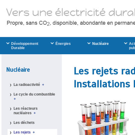
Développement
Énergies
Nucléaire
Act
Durable
pub
Les rejets ra
Nucléaire
Installations
La radioactivité
Le cycle du combustible
Les réacteurs
nucléaires
Les déchets
Les rejets