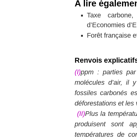
A lire égaleme
Taxe carbone,
d’Economies d’E
Forêt française 
Renvois explicatif
(I)
ppm : parties par
molécules d’air, i
fossiles carbonés est
déforestations et les 
(II)
Plus la températu
produisent sont a
températures de co