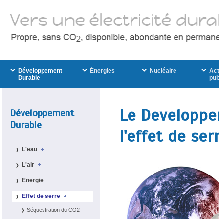
Développement
Énergies
Nucléaire
Act
Durable
pub
Le Developpe
Développement
Durable
l'effet de ser
L'eau
L'air
Energie
Effet de serre
Séquestration du CO2